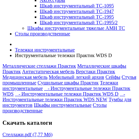
Аксессуары
Шкаф инструментальный TC-1095
Шкаф инструментальный TC-1947
Шкаф инструментальный TC-1995
Шкаф инструментальный TC-1995/2
Шкафы инструментальные тяжелые AMH TC
Столы производственные
Тележки инструментальные
Инструментальные тележки Практик WDS D
Металлические стеллажи Практик
Металлические шкафы
Практик
Антистатическая мебель
Верстаки Практик
Медицинская мебель
Мобильный легкий архив
Сейфы
Стулья
промышленные
Сушильные шкафы Практик
Тележки
инструментальные
- Инструментальные тележки Практик
WDS
- Инструментальные тележки Практик WDS D
-
Инструментальные тележки Практик WDS NEW
Тумбы для
инструментов
Шкафы инструментальные
Столы
производственные
Скачать каталоги
Стеллажи.pdf (7,77 Мб)