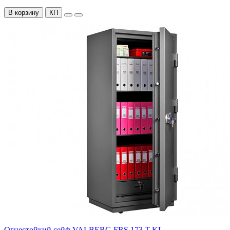
В корзину
КП
Огнестойкий сейф VALBERG FRS 173.T-KL