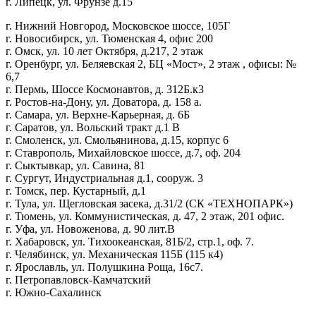
г. Липецк, ул. Фрунзе д.15
г. Нижний Новгород, Московское шоссе, 105Г
г. Новосибирск, ул. Тюменская 4, офис 200
г. Омск, ул. 10 лет Октября, д.217, 2 этаж
г. Оренбург, ул. Беляевская 2, БЦ «Мост», 2 этаж , офисы: №
6,7
г. Пермь, Шоссе Космонавтов, д. 312Б.к3
г. Ростов-на-Дону, ул. Доватора, д. 158 а.
г. Самара, ул. Верхне-Карьерная, д. 6Б
г. Саратов, ул. Вольский тракт д.1 В
г. Смоленск, ул. Смольянинова, д.15, корпус 6
г. Ставрополь, Михайловское шоссе, д.7, оф. 204
г. Сыктывкар, ул. Савина, 81
г. Сургут, Индустриальная д.1, сооруж. 3
г. Томск, пер. Кустарный, д.1
г. Тула, ул. Щегловская засека, д.31/2 (СК «ТЕХНОПАРК»)
г. Тюмень, ул. Коммунистическая, д. 47, 2 этаж, 201 офис.
г. Уфа, ул. Новоженова, д. 90 лит.В
г. Хабаровск, ул. Тихоокеанская, 81Б/2, стр.1, оф. 7.
г. Челябинск, ул. Механическая 115Б (115 к4)
г. Ярославль, ул. Полушкина Роща, 16с7.
г. Петропавловск-Камчатский
г. Южно-Сахалинск