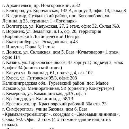
г. Архангельск, пр. Новгородский, д.32
г. Белгород, ул. Корочанская, 132 А, корпус 3, офис 13, склад 8
г. Владимир, Суздальский район, пос. Боголюбово, ул.
Ленина, д 23, терминал 1 «Логопарк»
г. Волгоград, ул. Калужская, 27, 2 этаж, офис 32. Склад №3.
г. Воронеж, ул. Землячки, д.15, оф. 20, территория
«Воронежский Логистический Центр»
г. Екатеринбург, ул. Эскадронная, д.43
г. Иркутск, Горка 3, 1 этаж
г. Донецк, ул. Складская, дом 5, База «Культоваров»,1 этаж,
офис 114
г. Казань, ул. Горьковское шоссе, 47 корпус Г, подъезд 3, этаж
3, офис 34 (клиентский отдел)
г. Калуга ул. Болдина д. 61, подъезд 4, оф. 102.
г. Курск, ул. Литовская 95/3, офис 208
Калининградская обл., Гурьевский район, пос. Малое
Исаково, ул. Мелиоративная, 5В (ориентир Контуртерм)
г. Кемерово, ул. Камышинская, д.3А, оф. 5
г. Краснодар, ул. Калинина, д. 58/13
г. Красноярск, пр. Красноярский рабочий 30а стр. 73
г. Симферополь, улица Базовая, дом 6, База
«Крымэлектромашторг», соседняя с «Деловыми линиями».
Склад №2. Офис -2 этаж (4-х этажное здание напротив
склада).