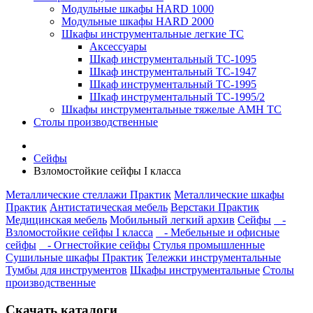
Модульные шкафы HARD 1000
Модульные шкафы HARD 2000
Шкафы инструментальные легкие ТС
Аксессуары
Шкаф инструментальный TC-1095
Шкаф инструментальный TC-1947
Шкаф инструментальный TC-1995
Шкаф инструментальный TC-1995/2
Шкафы инструментальные тяжелые AMH TC
Столы производственные
Сейфы
Взломостойкие сейфы I класса
Металлические стеллажи Практик
Металлические шкафы
Практик
Антистатическая мебель
Верстаки Практик
Медицинская мебель
Мобильный легкий архив
Сейфы
-
Взломостойкие сейфы I класса
- Мебельные и офисные
сейфы
- Огнестойкие сейфы
Стулья промышленные
Сушильные шкафы Практик
Тележки инструментальные
Тумбы для инструментов
Шкафы инструментальные
Столы
производственные
Скачать каталоги