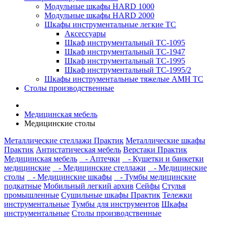
Модульные шкафы HARD 1000
Модульные шкафы HARD 2000
Шкафы инструментальные легкие ТС
Аксессуары
Шкаф инструментальный TC-1095
Шкаф инструментальный TC-1947
Шкаф инструментальный TC-1995
Шкаф инструментальный TC-1995/2
Шкафы инструментальные тяжелые AMH TC
Столы производственные
Медицинская мебель
Медицинские столы
Металлические стеллажи Практик
Металлические шкафы
Практик
Антистатическая мебель
Верстаки Практик
Медицинская мебель
- Аптечки
- Кушетки и банкетки
медицинские
- Медицинские стеллажи
- Медицинские
столы
- Медицинские шкафы
- Тумбы медицинские
подкатные
Мобильный легкий архив
Сейфы
Стулья
промышленные
Сушильные шкафы Практик
Тележки
инструментальные
Тумбы для инструментов
Шкафы
инструментальные
Столы производственные