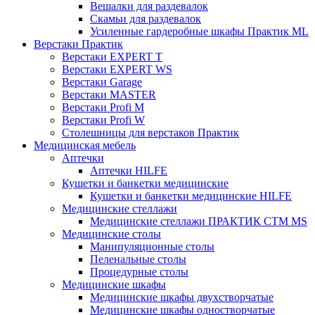
Вешалки для раздевалок
Скамьи для раздевалок
Усиленные гардеробные шкафы Практик ML
Верстаки Практик
Верстаки EXPERT T
Верстаки EXPERT WS
Верстаки Garage
Верстаки MASTER
Верстаки Profi M
Верстаки Profi W
Столешницы для верстаков Практик
Медицинская мебель
Аптечки
Аптечки HILFE
Кушетки и банкетки медицинские
Кушетки и банкетки медицинские HILFE
Медицинские стеллажи
Медицинские стеллажи ПРАКТИК СТМ MS
Медицинские столы
Манипуляционные столы
Пеленальные столы
Процедурные столы
Медицинские шкафы
Медицинские шкафы двухстворчатые
Медицинские шкафы одностворчатые