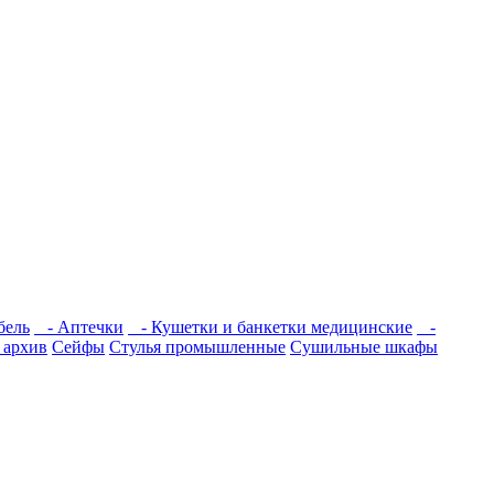
бель
- Аптечки
- Кушетки и банкетки медицинские
-
 архив
Сейфы
Стулья промышленные
Сушильные шкафы