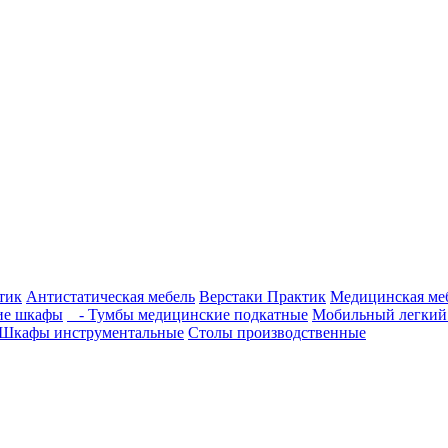
тик
Антистатическая мебель
Верстаки Практик
Медицинская ме
ие шкафы
- Тумбы медицинские подкатные
Мобильный легкий
Шкафы инструментальные
Столы производственные