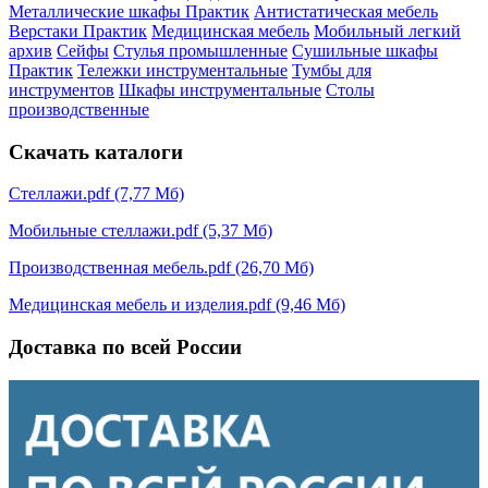
Металлические шкафы Практик
Антистатическая мебель
Верстаки Практик
Медицинская мебель
Мобильный легкий
архив
Сейфы
Стулья промышленные
Сушильные шкафы
Практик
Тележки инструментальные
Тумбы для
инструментов
Шкафы инструментальные
Столы
производственные
Скачать каталоги
Стеллажи.pdf (7,77 Мб)
Мобильные стеллажи.pdf (5,37 Мб)
Производственная мебель.pdf (26,70 Мб)
Медицинская мебель и изделия.pdf (9,46 Мб)
Доставка по всей России