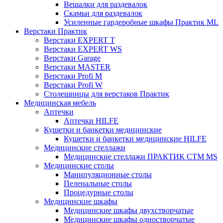
Вешалки для раздевалок
Скамьи для раздевалок
Усиленные гардеробные шкафы Практик ML
Верстаки Практик
Верстаки EXPERT T
Верстаки EXPERT WS
Верстаки Garage
Верстаки MASTER
Верстаки Profi M
Верстаки Profi W
Столешницы для верстаков Практик
Медицинская мебель
Аптечки
Аптечки HILFE
Кушетки и банкетки медицинские
Кушетки и банкетки медицинские HILFE
Медицинские стеллажи
Медицинские стеллажи ПРАКТИК СТМ MS
Медицинские столы
Манипуляционные столы
Пеленальные столы
Процедурные столы
Медицинские шкафы
Медицинские шкафы двухстворчатые
Медицинские шкафы одностворчатые