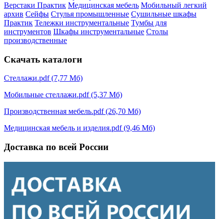
Верстаки Практик
Медицинская мебель
Мобильный легкий
архив
Сейфы
Стулья промышленные
Сушильные шкафы
Практик
Тележки инструментальные
Тумбы для
инструментов
Шкафы инструментальные
Столы
производственные
Скачать каталоги
Стеллажи.pdf (7,77 Мб)
Мобильные стеллажи.pdf (5,37 Мб)
Производственная мебель.pdf (26,70 Мб)
Медицинская мебель и изделия.pdf (9,46 Мб)
Доставка по всей России